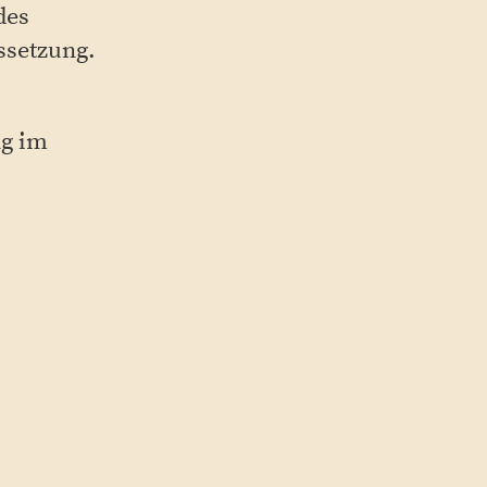
des
ssetzung.
ng im