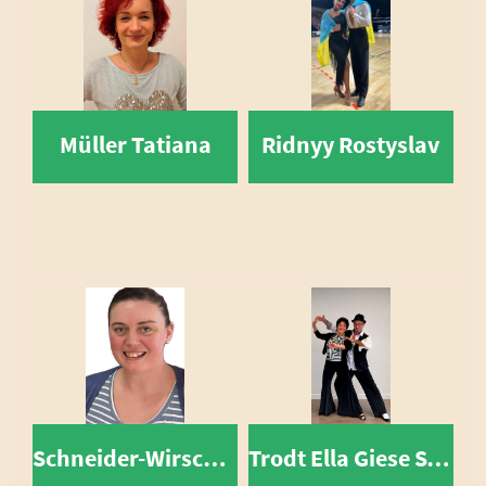
Müller Tatiana
Ridnyy Rostyslav
Schneider-Wirsching Clarissa
Trodt Ella Giese Steffen