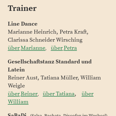
Trainer
Line Dance
Marianne Heinrich, Petra Kraft,
Clarissa Schneider Wirsching
über
Marianne
über
Petra
,
Gesellschaftstanz Standard und
Latein
Reiner Aust, Tatiana Müller, William
Weigle
über
Reiner
über Tatiana
,
über
,
William
SaBaDi
(Salsa, Bachata,
Discofox im Wechsel)